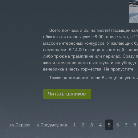
Всего полчаса и Вы на месте! Насыщенная п
обкатывать склоны уже с 9.00, после чего, в 
массой интересных конкурсов. У желающих бу
самоедами. В 14.00 в специальном лайт-парке
либо трюк на трамплине или перилах. Сразу по
жизни отечественного нью-скула и сноуборда 
вечеринка в честь торжества. Не пропустите!
Также напоминаем, если Вы еще не успели
Читать целиком
<< Первая
< Предыдущая
1
2
3
4
5
6
7
8