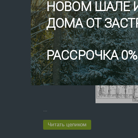
НОВОМ ШАЛЕ 
Приобрести апартаменты можно уже сейчас, н
руб. Все апартаменты с панорамными окнами
ДОМА ОТ ЗАС
входят: кухонный гарнитур со встройкой, хол
прикроватные тумбы, стол, стулья, а также чи
«Шале». Вы также можете приобрести апартам
данный момент в продаже имеются апартаме
РАССРОЧКА 0%
…
Читать целиком