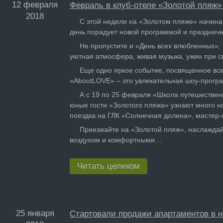
12 февраля
Февраль в клуб-отеле «Золотой пляж»
2018
С этой недели на «Золотом пляже» начинают
день порадует новой программой и празднич
Не пропустите и «День всех влюбленных». 1
уютная атмосфера, живая музыка, ужин при све
Еще одно яркое событие, посвященное всем
«AboutLOVE» – это увлекательная шоу-програм
А с 19 по 25 февраля «Школа путешественни
юные гости «Золотого пляжа» узнают много но
поездка на ГЛК «Солнечная долина», мастер-к
Приезжайте на «Золотой пляж», наслаждайте
воздухом и комфортными…
Читать целиком
25 января
Стартовали продажи апартаментов в 